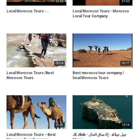
01:42
37:43
Local Morocco Tours -...
Local Morocco Tours - Morocco
Local Tour Company
00:14
00:17
Local Morocco Tours /Best
Best morocco tour company /
Morocco Tours
local Morocco Tours
01:01
10:14
Local Morocco Tours – Best
Jil Jilala - جيل جيلالة - إلا ضاق الحال