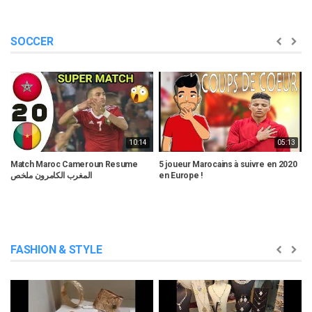
SOCCER
10:14
05:13
Match Maroc Cameroun Resume
5 joueur Marocains à suivre en 2020
M
المغرب الكامرون ملخص
en Europe !
2
FASHION & STYLE