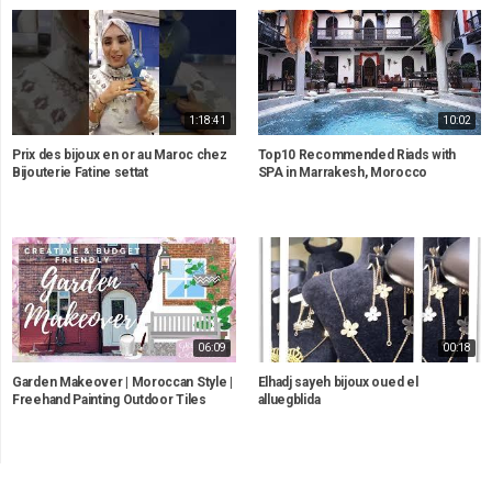
1:18:41
10:02
Prix des bijoux en or au Maroc chez
Top10 Recommended Riads with
Bijouterie Fatine settat
SPA in Marrakesh, Morocco
06:09
00:18
Garden Makeover | Moroccan Style |
Elhadj sayeh bijoux oued el
Freehand Painting Outdoor Tiles
alluegblida