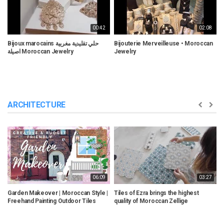
00:42
02:08
Bijoux marocains حلي تقليدية مغربية
Bijouterie Merveilleuse • Moroccan
(حلي و مجوهرات مغربية قديمة
اصيلة Moroccan Jewelry
Jewelry
(
ARCHITECTURE
06:09
03:27
Garden Makeover | Moroccan Style |
Tiles of Ezra brings the highest
M
Freehand Painting Outdoor Tiles
quality of Moroccan Zellige