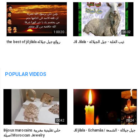
1:00:20
06:02
Jil Jilala - ذيب الغابة - جيل الجيلالة
the best of jil jilala روائع جيل جيلالة
POPULAR VIDEOS
00:42
09:24
Jil jilala - Echamâa / جيل جيلالة - الشمعة
Bijoux marocains حلي تقليدية مغربية
اصيلة Moroccan Jewelry