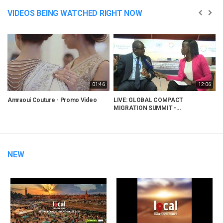
VIDEOS BEING WATCHED RIGHT NOW
01:46
12:06
Amraoui Couture - Promo Video
LIVE: GLOBAL COMPACT
S
MIGRATION SUMMIT -...
M
NEW