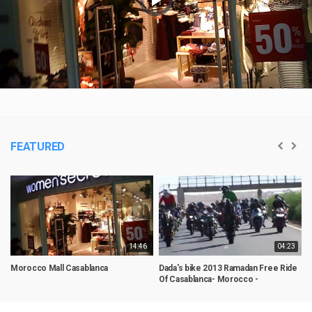
is
loading.
Play
Video
FEATURED
14:46
04:23
Morocco Mall Casablanca
Dada's bike 2013 Ramadan Free Ride
L
Of Casablanca- Morocco -
A