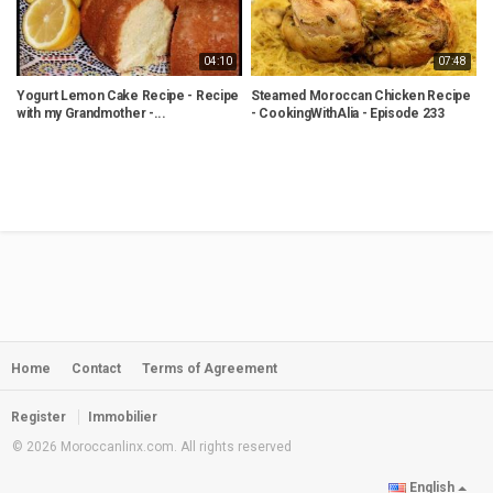
04:10
07:48
Yogurt Lemon Cake Recipe - Recipe
Steamed Moroccan Chicken Recipe
P
with my Grandmother -...
- CookingWithAlia - Episode 233
S
Home
Contact
Terms of Agreement
Register
Immobilier
© 2026 Moroccanlinx.com. All rights reserved
English